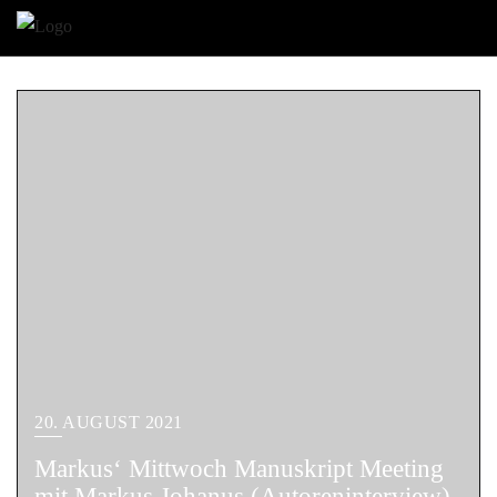
20. AUGUST 2021
Markus‘ Mittwoch Manuskript Meeting
mit Markus Johanus (Autoreninterview)