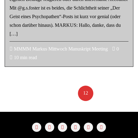
Mit @g.s.foster ist es beides, die Schlichtheit seiner „Der
Geist eines Psychopathen“-Posts ist kurz vor genial (oder
schon darüber hinaus). MARKUS: Hallo, danke, dass du
[…]
MMMM Markus Mittwoch Manuskript Meeting
0
10 min read
Seitennummerierung
der
«
1
…
11
12
13
»
Beiträge