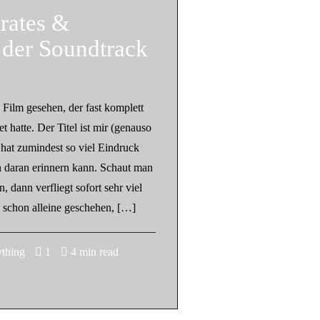
irates &
 der Soundtrack
n Film gesehen, der fast komplett
 hatte. Der Titel ist mir (genauso
s hat zumindest so viel Eindruck
ch daran erinnern kann. Schaut man
 dann verfliegt sofort sehr viel
schon alleine geschehen, […]
ything
1
4 min read