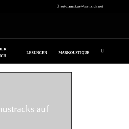
autor.markus@mattzick.net
BER
LESUNGEN
MARKOUSTIQUE
ICH
nustracks auf