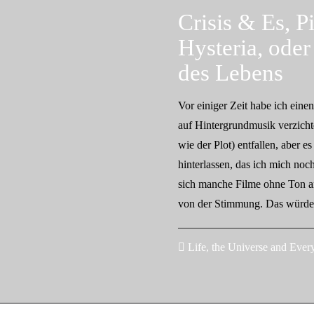
Crisis & Es, P
Hysteria, oder
des Lebens
Vor einiger Zeit habe ich eine
auf Hintergrundmusik verzichtet
wie der Plot) entfallen, aber e
hinterlassen, das ich mich no
sich manche Filme ohne Ton an,
von der Stimmung. Das würde 
Life, the Universe and Ever