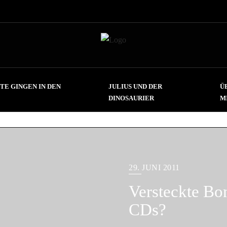
TE GINGEN IN DEN
JULIUS UND DER
Ü
DINOSAURIER
M
29. JUNI 2011
Versteckte Bo
CDs?