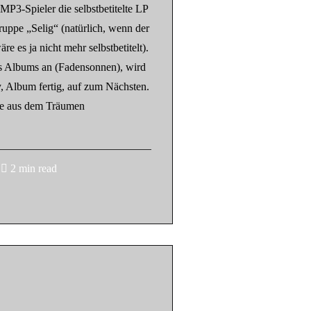
P3-Spieler die selbstbetitelte LP
uppe „Selig“ (natürlich, wenn der
 es ja nicht mehr selbstbetitelt).
es Albums an (Fadensonnen), wird
y, Album fertig, auf zum Nächsten.
 je aus dem Träumen
2 min read