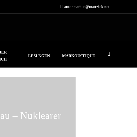
autor.markus@mattzick.net
BER
LESUNGEN
MARKOUSTIQUE
ICH
au – Nuklearer