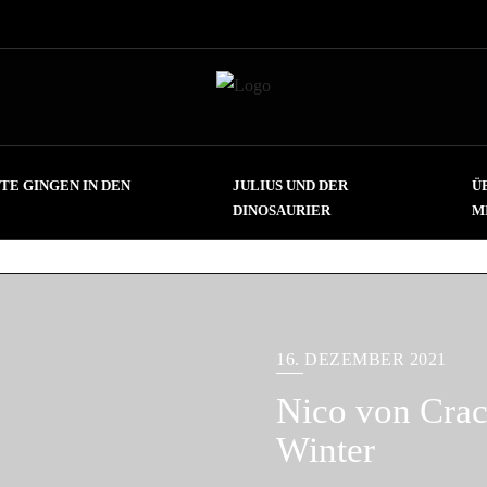
TE GINGEN IN DEN
JULIUS UND DER
Ü
DINOSAURIER
M
16. DEZEMBER 2021
Nico von Crac
Winter