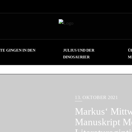
TE GINGEN IN DEN
JULIUS UND DER
Ü
DINOSAURIER
M
13. OKTOBER 2021
Markus‘ Mitt
Manuskript M