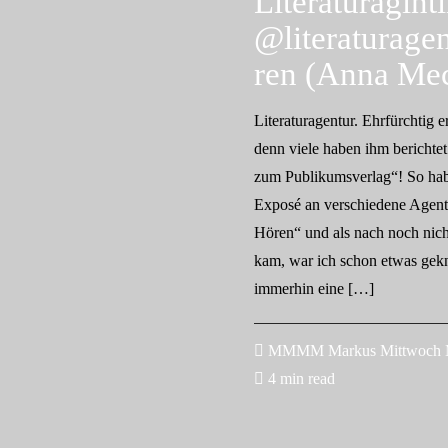
Literaturagint
@literaturage
ren (Anna Mec
Literaturagentur. Ehrfürchtig er
denn viele haben ihm berichte
zum Publikumsverlag“! So hab
Exposé an verschiedene Agentu
Hören“ und als nach noch nic
kam, war ich schon etwas gekn
immerhin eine […]
MMMM Markus Mittwoch Ma
4 min read