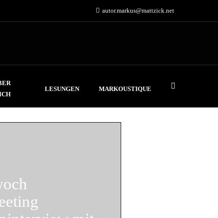
autor.markus@mattzick.net
BER
LESUNGEN
MARKOUSTIQUE
ICH
woch
eeting