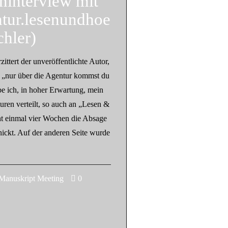
ininterview mit
ntur.lesenundhoe
hler)
zittert der unveröffentlichte Autor,
t „nur über die Agentur kommst du
e ich, in hoher Erwartung, mein
ren verteilt, so auch an „Lesen &
ht einmal vier Wochen die Absage
ickt. Auf der anderen Seite wurde
nuskript Meeting
0