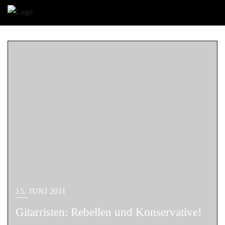
15. JUNI 2011
Gitarristen: Rebellen und Konservative!