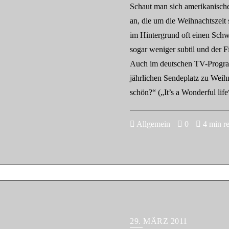
Schaut man sich amerikanisch
an, die um die Weihnachtszeit 
im Hintergrund oft einen Sch
sogar weniger subtil und der Fil
Auch im deutschen TV-Program
jährlichen Sendeplatz zu Weihn
schön?“ („It’s a Wonderful lif
Allgemein
0
4 min r
29. MÄRZ 2011