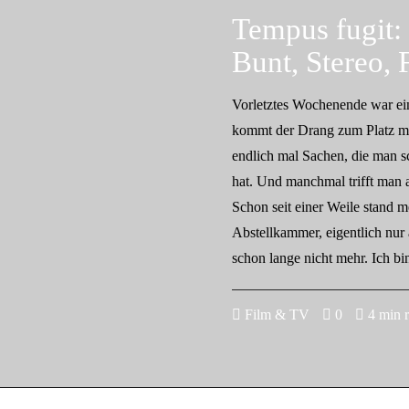
Tempus fugit:
Bunt, Stereo, 
Vorletztes Wochenende war ei
kommt der Drang zum Platz 
endlich mal Sachen, die man s
hat. Und manchmal trifft man
Schon seit einer Weile stand me
Abstellkammer, eigentlich nur 
schon lange nicht mehr. Ich b
Film & TV
0
4 min 