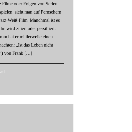
e Filme oder Folgen von Serien
spielen, sieht man auf Fernsehern
warz-Weiß-Film. Manchmal ist es
m wird zitiert oder persifliert.
m hat er mittlerweile einen
achten: „Ist das Leben nicht
e“) von Frank […]
ead