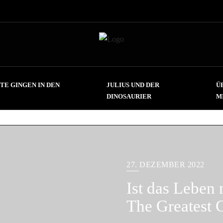
TE GINGEN IN DEN
JULIUS UND DER
Ü
DINOSAURIER
M
27. DEZEMBER 2022
Ist das Leben 
The Greatest G