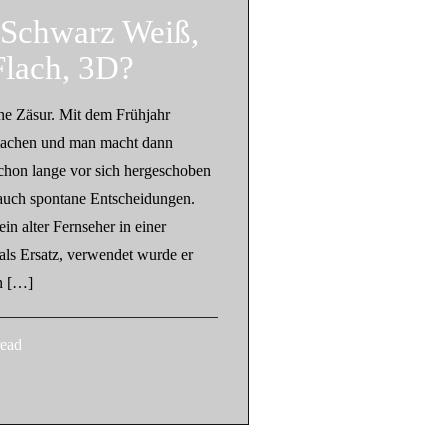
 Schwarz Weiß,
Flach, 3D?
ne Zäsur. Mit dem Frühjahr
machen und man macht dann
chon lange vor sich hergeschoben
 auch spontane Entscheidungen.
in alter Fernseher in einer
als Ersatz, verwendet wurde er
in […]
read