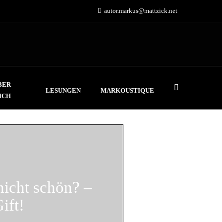
autor.markus@mattzick.net
BER
LESUNGEN
MARKOUSTIQUE
ICH
nicht schön? –
ift!