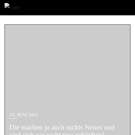
10. MAI 2011
Die machen ja auch nichts Neues und
sind sich gar nicht treu geblieben!