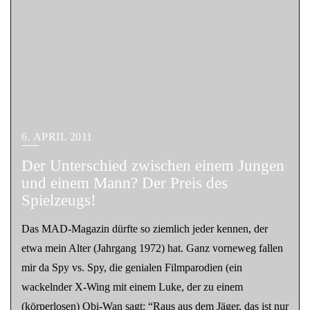
6. APRIL 2011
Der Unterschied zwischen einem Jungen
und einem Mann? Der Preis des
Spielzeugs!
Das MAD-Magazin dürfte so ziemlich jeder kennen, der
etwa mein Alter (Jahrgang 1972) hat. Ganz vorneweg fallen
mir da Spy vs. Spy, die genialen Filmparodien (ein
wackelnder X-Wing mit einem Luke, der zu einem
(körperlosen) Obi-Wan sagt: “Raus aus dem Jäger, das ist nur