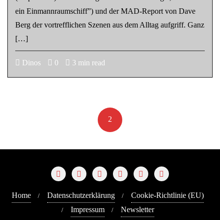
ein Einmannraumschiff”) und der MAD-Report von Dave
Berg der vortrefflichen Szenen aus dem Alltag aufgriff. Ganz
[…]
Dinos
0
3 min read
Seitennummerierung
der
«
1
2
3
»
Beiträge
Home
Datenschutzerklärung
Cookie-Richtlinie (EU)
Impressum
Newsletter