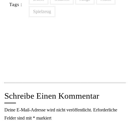
Tags :
Spielzeug
Beitragsnavigation
Was man als Papa so alles über Dinos lernt
Guter Service, schlechter Service
Schreibe Einen Kommentar
Deine E-Mail-Adresse wird nicht veröffentlicht.
Erforderliche
Felder sind mit
*
markiert