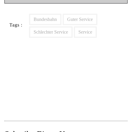
Bundesbahn
Guter Service
Tags :
Schlechter Service
Service
Beitragsnavigation
Der Unterschied zwischen einem Jungen und einem
Mann? Der Preis des Spielzeugs!
Crisis & Es, Pirates & Hysteria, oder der Soundtrack des
Lebens