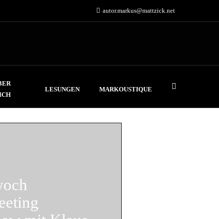
autor.markus@mattzick.net
BER
LESUNGEN
MARKOUSTIQUE
ICH
woch
eeting