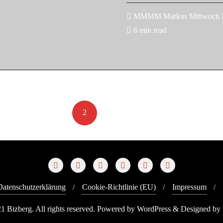
MMMM Markus Mittwoch Ma
6 min read
Seitennummerierun
«
1
2
3
…
13
»
der
Beiträge
Datenschutzerklärung
Cookie-Richtlinie (EU)
Impressum
1 Bizberg. All rights reserved. Powered by WordPress & Designed by