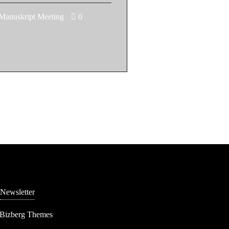
nuskript Meeting
0
g
Newsletter
 Bizberg Themes