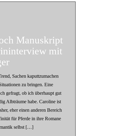
och Manuskript
ininterview mit
ger
Trend, Sachen kaputtzumachen
ituationen zu bringen. Eine
uch gefragt, ob ich überhaupt gut
dig Albträume habe. Caroline ist
isher, eher einen anderen Bereich
finität für Pferde in ihre Romane
omantik selbst […]