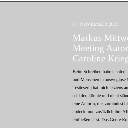
17. NOVEMBER 2021
Markus Mittw
Meeting Autor
Caroline Krie
Beim Schreiben habe ich den 
und Menschen in ausweglose S
Testleserin hat mich letztens a
schlafen könnte und nicht stän
eine Autorin, die, zumindest b
abdeckt und zusätzlich ihre Af
einfließen lässt. Das Genre R