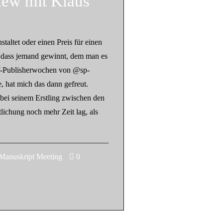
iew mit Klaus
altet oder einen Preis für einen
n, dass jemand gewinnt, dem man es
lf-Publisherwochen von @sp-
, hat mich das dann gefreut.
 bei seinem Erstling zwischen den
tlichung noch mehr Zeit lag, als
nuskript Meeting
0