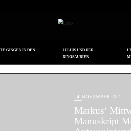
TE GINGEN IN DEN
JULIUS UND DER
Ü
DINOSAURIER
M
24. NOVEMBER 2021
Markus‘ Mitt
Manuskript M