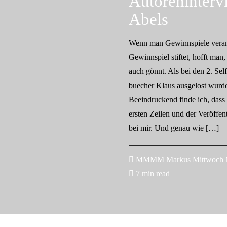
Autoreninterv
Abels
Wenn man Gewinnspiele veranst
Gewinnspiel stiftet, hofft ma
auch gönnt. Als bei den 2. Se
buecher Klaus ausgelost wurde
Beeindruckend finde ich, dass
ersten Zeilen und der Veröffen
bei mir. Und genau wie […]
MMMM Markus Mittwoch Ma
7 min read