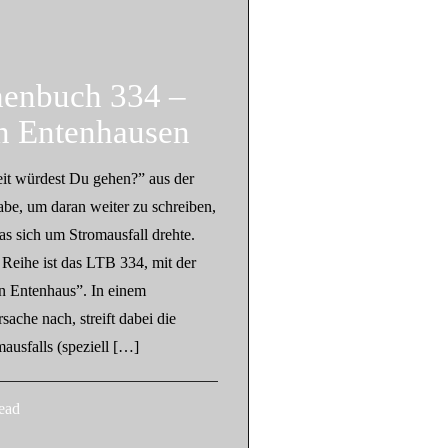
henbuch 334 –
in Entenhausen
it würdest Du gehen?” aus der
abe, um daran weiter zu schreiben,
as sich um Stromausfall drehte.
Reihe ist das LTB 334, mit der
in Entenhaus”. In einem
sache nach, streift dabei die
ausfalls (speziell […]
ead