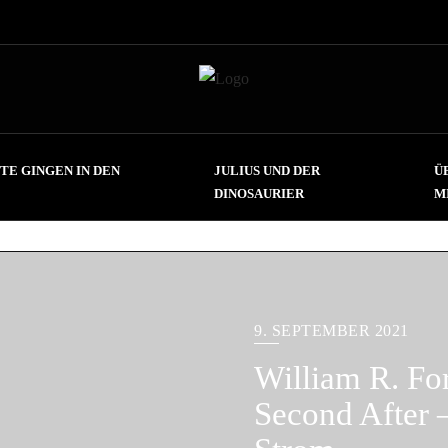
TE GINGEN IN DEN
JULIUS UND DER
Ü
DINOSAURIER
M
9. SEPTEMBER 2021
William R. Fo
Second After 