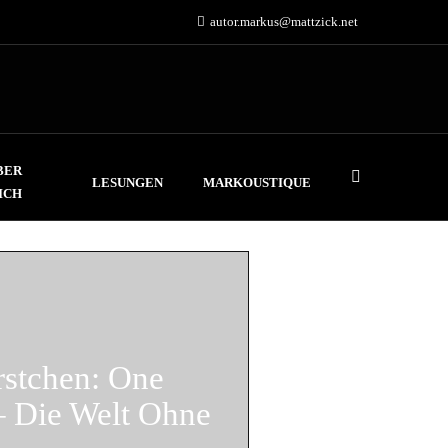
autor.markus@mattzick.net
BER
LESUNGEN
MARKOUSTIQUE
ICH
rstchen: One
– Die Welt Ohne