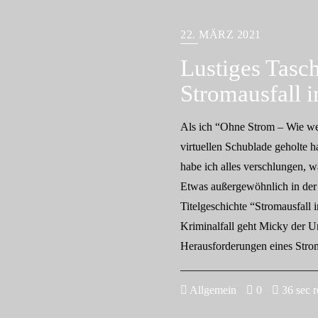
22. MÄRZ 2021
Lustiges Tasc
Stromausfall 
Als ich “Ohne Strom – Wie we
virtuellen Schublade geholte h
habe ich alles verschlungen, w
Etwas außergewöhnlich in der 
Titelgeschichte “Stromausfall 
Kriminalfall geht Micky der Ur
Herausforderungen eines Strom
Allgemein
0
36 sec r