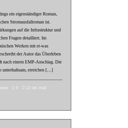
erdings ein eigenständiger Roman,
achen Stromausfallroman ist.
rkungen auf die Infrastruktur und
chen Fragen detailliert. Im
nischen Werken mit et-was
eschreibt der Autor das Überleben
adt nach einem EMP-Anschlag. Die
h unterhaltsam, erreichen […]
onen
0
22 sec read