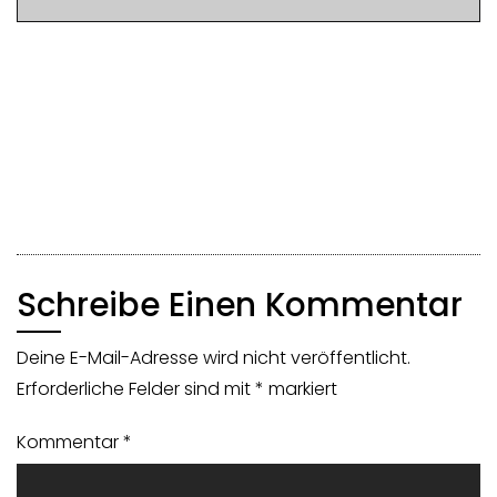
Beitragsnavigation
Markus‘ Mittwoch Manuskript Meeting mit
Marcus Wächtler (Autoreninterview)
Marc Elsberg: Blackout – Morgen ist es zu spät
Schreibe Einen Kommentar
Deine E-Mail-Adresse wird nicht veröffentlicht.
Erforderliche Felder sind mit
*
markiert
Kommentar
*