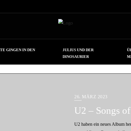
TE GINGEN IN DEN
JULIUS UND DER
Ü
DINOSAURIER
M
26. MÄRZ 2023
U2 – Songs of
U2 haben ein neues Album hera