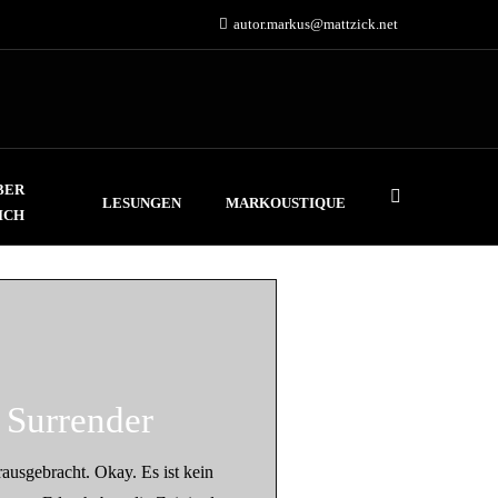
autor.markus@mattzick.net
BER
LESUNGEN
MARKOUSTIQUE
ICH
 Surrender
usgebracht. Okay. Es ist kein