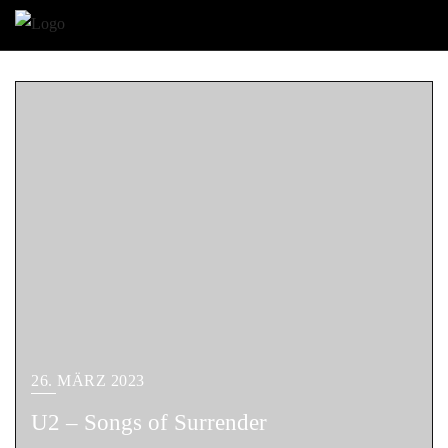
26. MÄRZ 2023
U2 – Songs of Surrender