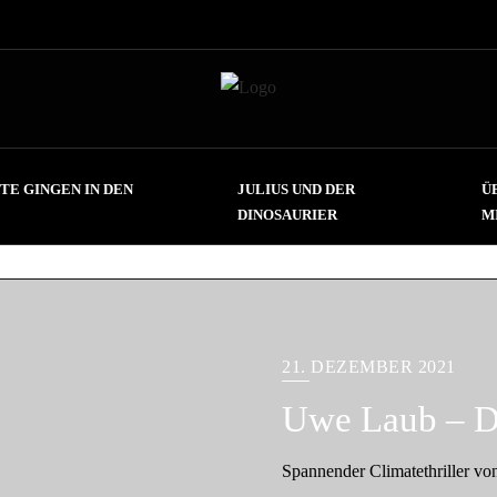
TE GINGEN IN DEN
JULIUS UND DER
Ü
DINOSAURIER
M
21. DEZEMBER 2021
Uwe Laub – D
Spannender Climatethriller vo