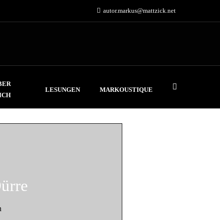
autor.markus@mattzick.net
BER
LESUNGEN
MARKOUSTIQUE
ICH
ürre
n