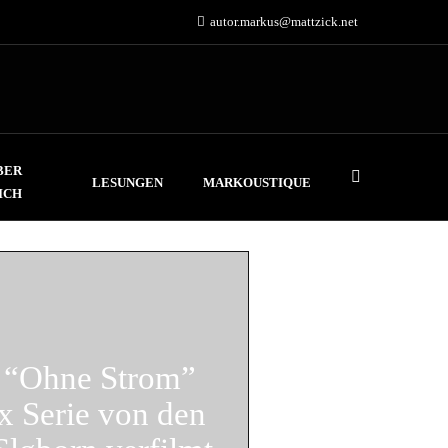
autor.markus@mattzick.net
BER
LESUNGEN
MARKOUSTIQUE
ICH
 – “Ohne Strom”
ix Serie von den