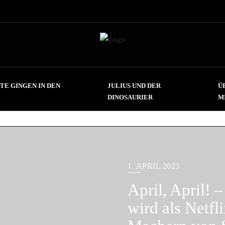
TE GINGEN IN DEN
JULIUS UND DER
Ü
DINOSAURIER
M
1. APRIL 2023
April, April!
wird als Netfl