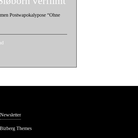
løborn verfilmt
ilmen Postwapokalypose “Ohne
ad
Newsletter
 Bizberg Themes