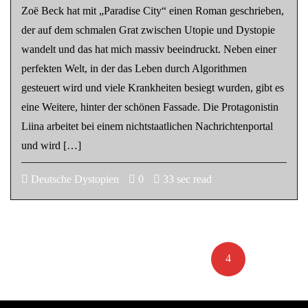
Zoë Beck hat mit „Paradise City“ einen Roman geschrieben,
der auf dem schmalen Grat zwischen Utopie und Dystopie
wandelt und das hat mich massiv beeindruckt. Neben einer
perfekten Welt, in der das Leben durch Algorithmen
gesteuert wird und viele Krankheiten besiegt wurden, gibt es
eine Weitere, hinter der schönen Fassade. Die Protagonistin
Liina arbeitet bei einem nichtstaatlichen Nachrichtenportal
und wird […]
Deutsche Dystopien
0
33 sec read
Seitennummerierung
der
«
1
…
3
4
Beiträge