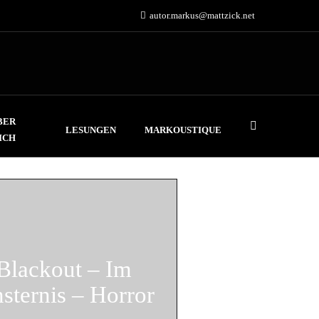
autor.markus@mattzick.net
BER
LESUNGEN
MARKOUSTIQUE
ICH
Blackout – Im
sternis – Horror