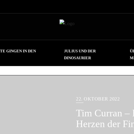
TE GINGEN IN DEN
JULIUS UND DER
Ü
DINOSAURIER
M
22. OKTOBER 2022
Tim Curran – 
Herzen der Fin