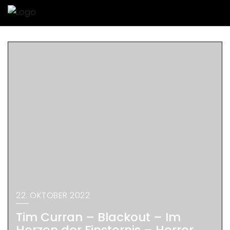
22. OKTOBER 2022
Tim Curran – Blackout – Im
Herzen der Finsternis – Horror