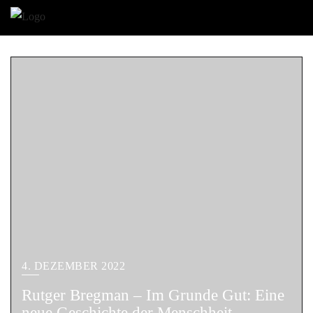
4. DEZEMBER 2022
Rutger Bregman – Im Grunde Gut: Eine
neue Geschichte der Menschheit