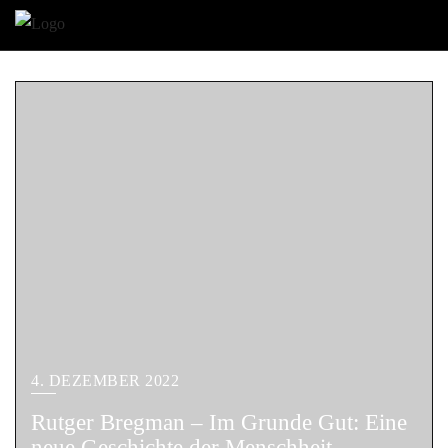
4. DEZEMBER 2022
Rutger Bregman – Im Grunde Gut: Eine
neue Geschichte der Menschheit