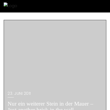
23. JUNI 2011
Nur ein weiterer Stein in der Mauer –
Just another brick in the wall