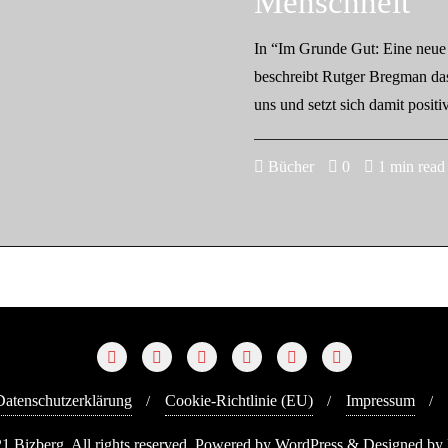
Menschheit
In “Im Grunde Gut: Eine neue
beschreibt Rutger Bregman das
uns und setzt sich damit posit
Bücher
0
1 min read
Datenschutzerklärung
Cookie-Richtlinie (EU)
Impressum
1 Bizberg. All rights reserved. Powered by WordPress & Designed by