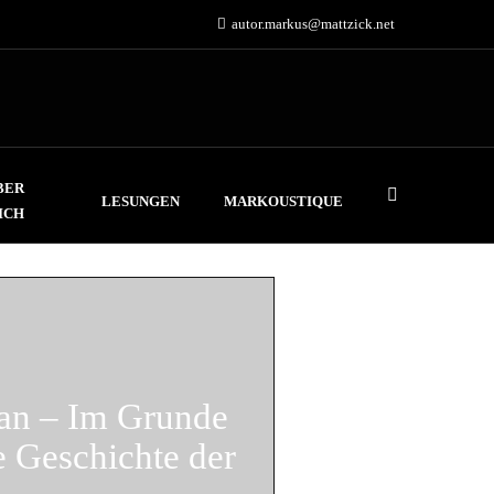
autor.markus@mattzick.net
BER
LESUNGEN
MARKOUSTIQUE
ICH
an – Im Grunde
e Geschichte der