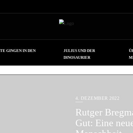
TE GINGEN IN DEN
JULIUS UND DER
Ü
DINOSAURIER
M
4. DEZEMBER 2022
Rutger Bregm
Gut: Eine neu