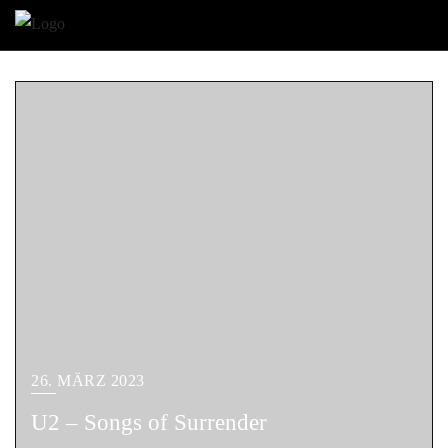
26. MÄRZ 2023
U2 – Songs of Surrender