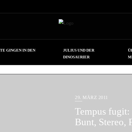
TE GINGEN IN DEN
JULIUS UND DER
Ü
DINOSAURIER
M
29. MÄRZ 2011
Tempus fugit:
Bunt, Stereo, 