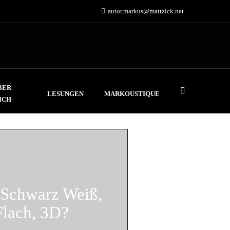
autor.markus@mattzick.net
BER
LESUNGEN
MARKOUSTIQUE
ICH
 Schwarz Weiß,
Flach, 3D?