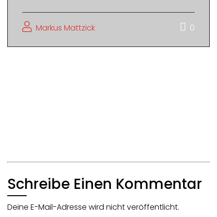
Markus Mattzick
0
Beitragsnavigation
Markus‘ Mittwoch Manuskript Meeting mit Lara
Kalenborn (Autorininterview)
Markus‘ Mittwoch Manuskript Meeting mit Dr
Alexandra Sept (Lektorininterview)
Schreibe Einen Kommentar
Deine E-Mail-Adresse wird nicht veröffentlicht.