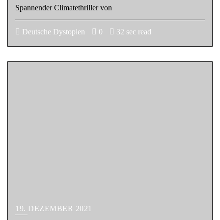
Spannender Climatethriller von
Deutsche Dystopien
0
32 sec read
19. DEZEMBER 2021