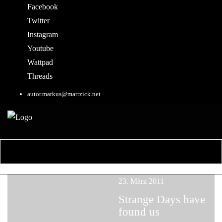
Facebook
Twitter
Instagram
Youtube
Wattpad
Threads
autor.markus@mattzick.net
23. März 2011
Strange Days have
found us