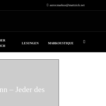
autor.markus@mattzick.net
BER
LESUNGEN
MARKOUSTIQUE
ICH
n – Jeder des