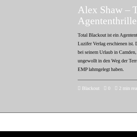
Alex Shaw – T
Agententhrille
Total Blackout ist ein Agenten
Luzifer Verlag erschienen ist. 
bei seinem Urlaub in Camden,
ungewollt in den Weg der Terr
EMP lahmgelegt haben.
Blackout
0
2 min re