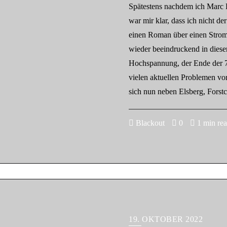
Spätestens nachdem ich Marc E
war mir klar, dass ich nicht der
einen Roman über einen Strom
wieder beeindruckend in dieser
Hochspannung, der Ende der 7
vielen aktuellen Problemen vor
sich nun neben Elsberg, Forst
Blackout
0
1 min re
19. OKTOBER 2022