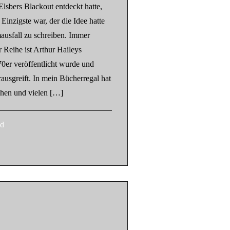
lsbers Blackout entdeckt hatte,
 Einzigste war, der die Idee hatte
ausfall zu schreiben. Immer
 Reihe ist Arthur Haileys
0er veröffentlicht wurde und
ausgreift. In mein Bücherregal hat
chen und vielen […]
ad