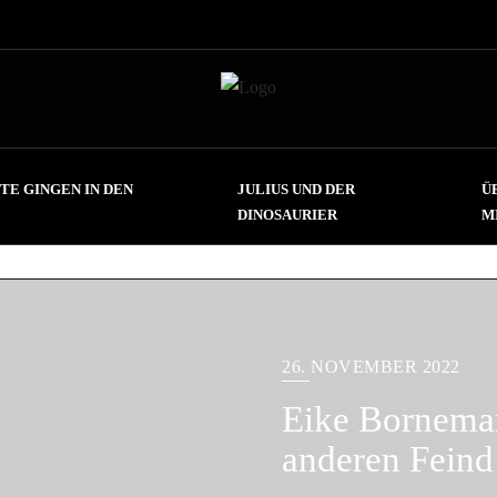
TE GINGEN IN DEN
JULIUS UND DER
Ü
DINOSAURIER
M
26. NOVEMBER 2022
Eike Borneman
anderen Feind