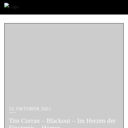
22. OKTOBER 2022
Tim Curran – Blackout – Im Herzen der
Finsternis – Horror