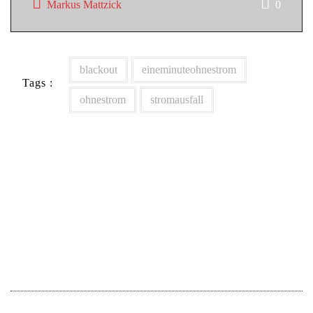
Markus Mattzick
0
blackout
eineminuteohnestrom
Tags :
ohnestrom
stromausfall
Beitragsnavigation
Lustiges Taschenbuch 334 – Stromausfall in Entenhausen
Markus‘ Mittwoch Manuskript Meeting mit Sebastian
Wilm