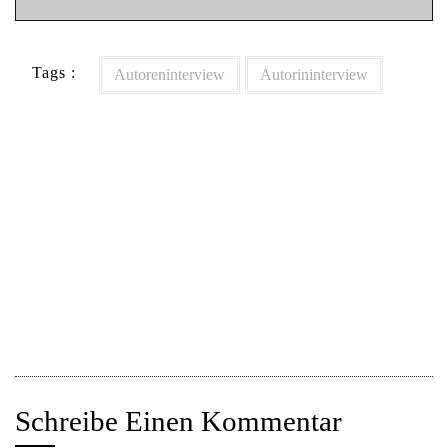
Tags :
Autoreninterview
Autorininterview
Beitragsnavigation
Markus‘ Mittwoch Manuskript Meeting mit Markus
Johanus (Autoreninterview)
Markus‘ Mittwoch Manuskript Meeting mit Tira Beige
(Autorininterview)
Schreibe Einen Kommentar