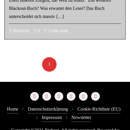
Ebert unseren Ehrgeiz, die Welt zu retten.” Ein weiteres
Blackout-Buch? Was erwartet den Leser? Das Buch
unterscheidet sich massiv […]
Blackout
0
2 min read
Seitennummerierun
der
1
2
»
Beiträge
Home
Datenschutzerklärung
Cookie-Richtlinie (EU)
Impressum
Newsletter